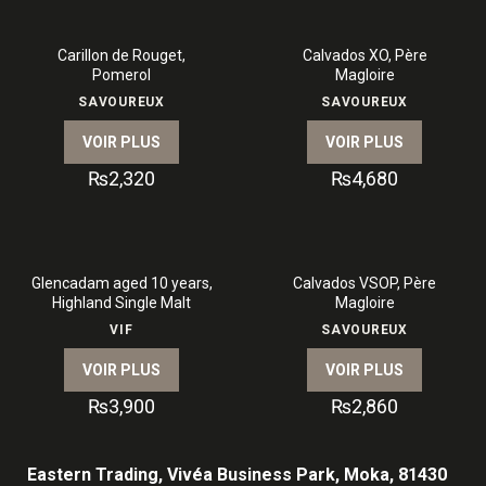
Carillon de Rouget,
Calvados XO, Père
Pomerol
Magloire
SAVOUREUX
SAVOUREUX
VOIR PLUS
VOIR PLUS
₨
2,320
₨
4,680
Glencadam aged 10 years,
Calvados VSOP, Père
Highland Single Malt
Magloire
VIF
SAVOUREUX
VOIR PLUS
VOIR PLUS
₨
3,900
₨
2,860
Eastern Trading, Vivéa Business Park, Moka, 81430