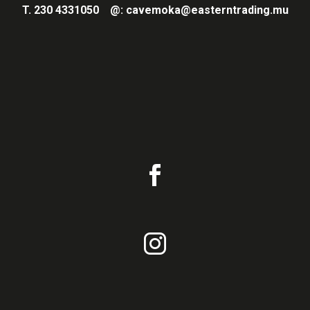
T.
230 4331050
@:
cavemoka@easterntrading.mu