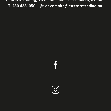
T.
230 4331050
@:
cavemoka@easterntrading.mu