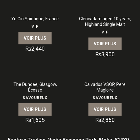
Yu Gin Spiritique, France
Glencadam aged 10 years,
Highland Single Malt
VIF
VIF
VOIR PLUS
VOIR PLUS
₨
2,440
₨
3,900
The Dundee, Glasgow,
Calvados VSOP, Père
Écosse
Magloire
SAVOUREUX
SAVOUREUX
VOIR PLUS
VOIR PLUS
₨
1,605
₨
2,860
Eastern Trading, Vivéa Business Park, Moka, 81430